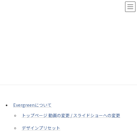
コ
ナ
ン
ビ
テ
ゲ
ン
ー
ツ
シ
へ
ョ
ス
ン
サイトマップ
キ
に
ッ
移
プ
動
Home
サイトマップ
Evergreenについて
トップページ 動画の変更 / スライドショーへの変更
デザインプリセット